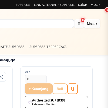
SUPER333
LINK ALTERNATIF SUPER333
Daftar
Masuk
0
0
🛒
Masuk
NATIF SUPER333
SUPER333 TERPERCAYA
ampag Jepe
QTY
+ Keranjang
Beli
Authorized SUPER333
💳
Pelayanan Meditasi