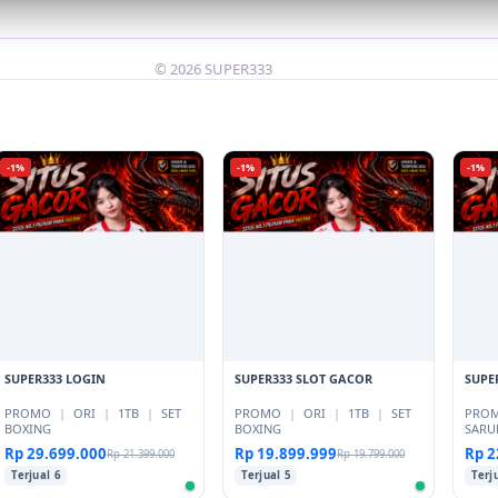
© 2026 SUPER333
-1%
-1%
-1%
SUPER333 LOGIN
SUPER333 SLOT GACOR
SUPE
PROMO
|
ORI
|
1TB
|
SET
PROMO
|
ORI
|
1TB
|
SET
PRO
BOXING
BOXING
SARU
Rp 29.699.000
Rp 19.899.999
Rp 2
Rp 21.399.000
Rp 19.799.000
Terjual 6
Terjual 5
Terj