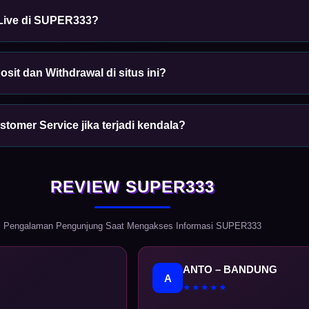
Live di SUPER333?
sit dan Withdrawal di situs ini?
omer Service jika terjadi kendala?
REVIEW SUPER333
Pengalaman Pengunjung Saat Mengakses Informasi SUPER333
ANTO – BANDUNG
A
★★★★★