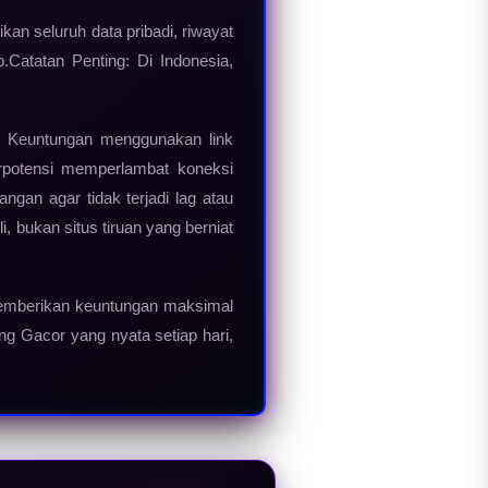
n seluruh data pribadi, riwayat
Catatan Penting: Di Indonesia,
n. Keuntungan menggunakan link
rpotensi memperlambat koneksi
ngan agar tidak terjadi lag atau
 bukan situs tiruan yang berniat
memberikan keuntungan maksimal
g Gacor yang nyata setiap hari,