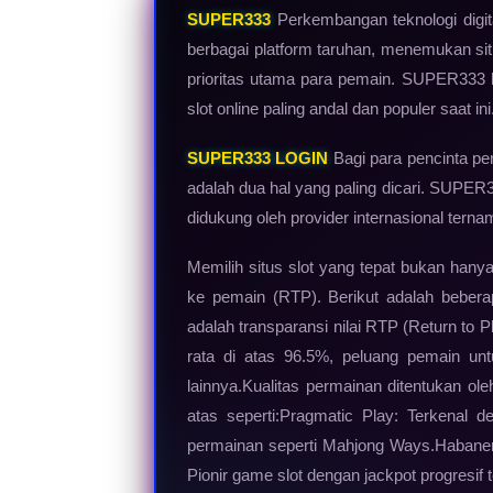
SUPER333
Perkembangan teknologi digit
berbagai platform taruhan, menemukan s
prioritas utama para pemain. SUPER333 h
slot online paling andal dan populer saat ini
SUPER333 LOGIN
Bagi para pencinta p
adalah dua hal yang paling dicari. SUPER
didukung oleh provider internasional terna
Memilih situs slot yang tepat bukan hany
ke pemain (RTP). Berikut adalah bebe
adalah transparansi nilai RTP (Return to P
rata di atas 96.5%, peluang pemain un
lainnya.Kualitas permainan ditentukan o
atas seperti:Pragmatic Play: Terkenal
permainan seperti Mahjong Ways.Habaner
Pionir game slot dengan jackpot progresif 